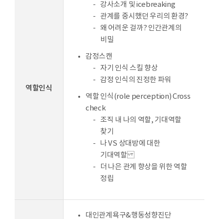
강사소개 및 icebreaking
관계를 중시했던 우리의 환경?
왜 어려운 걸까? 인간관계의
비밀
감정스캔
자기 인식 스킬 향상
감정 인식의 진정한 파워
역할인식
역할 인식(role perception) Cross
check
조직 내 나의 역할, 기대역할
찾기
나 VS 상대방에 대한
기대역할
더 나은 관계 향상을 위한 역할
정립
대인관계욕구&행동성향진단