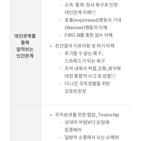
소속·통제·정서 욕구로 인한
대인관계 이해
표출(expressed)행동과 기대
(Wanted)행동의 이해
FIRO-B를 통한 점수 이해
대인관계를
통해
진단결과 디프리핑 및 자기 이해
알아보는
포기할 수 없는 욕구,
인간관계
스트레스가 되는 욕구
조직 내에서 역할,상황,욕구에
대한 통합적 사고 및 성찰
더 나은 조직생활을 위한
상호보완성
조직성과를 위한 협업_Teamship
상대의 약점보다 강점에
집중해라
일방적 소통에서 오는 오해와